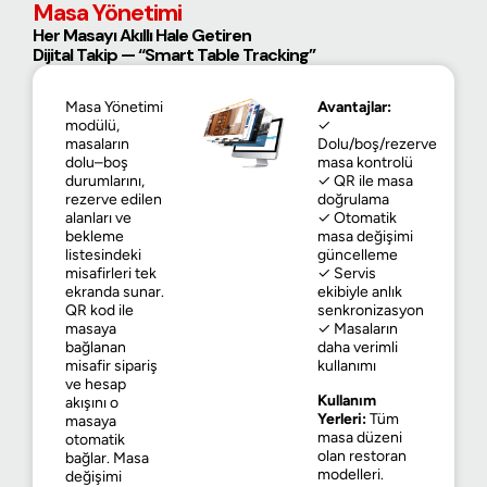
Masa Yönetimi
Her Masayı Akıllı Hale Getiren
Dijital Takip — “Smart Table Tracking”
Masa Yönetimi
Avantajlar:
modülü,
✓
masaların
Dolu/boş/rezerve
dolu–boş
masa kontrolü
durumlarını,
✓ QR ile masa
rezerve edilen
doğrulama
alanları ve
✓ Otomatik
bekleme
masa değişimi
listesindeki
güncelleme
misafirleri tek
✓ Servis
ekranda sunar.
ekibiyle anlık
QR kod ile
senkronizasyon
masaya
✓ Masaların
bağlanan
daha verimli
misafir sipariş
kullanımı
ve hesap
Kullanım
akışını o
Yerleri:
Tüm
masaya
masa düzeni
otomatik
olan restoran
bağlar. Masa
modelleri.
değişimi