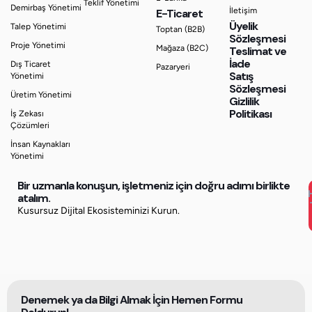
Teklif Yönetimi
Demirbaş Yönetimi
İletişim
E-Ticaret
Üyelik
Talep Yönetimi
Toptan (B2B)
Sözleşmesi
Proje Yönetimi
Mağaza (B2C)
Teslimat ve
İade
Dış Ticaret
Pazaryeri
Satış
Yönetimi
Sözleşmesi
Üretim Yönetimi
Gizlilik
Politikası
İş Zekası
Çözümleri
İnsan Kaynakları
Yönetimi
Bir uzmanla konuşun, işletmeniz için doğru adımı birlikte
atalım.
Kusursuz Dijital Ekosisteminizi Kurun.
Denemek ya da Bilgi Almak İçin Hemen Formu