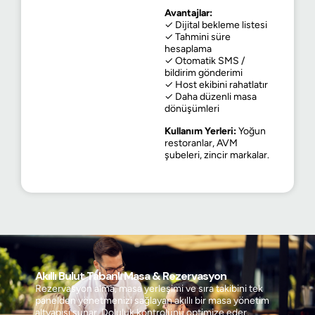
Avantajlar:
✓ Dijital bekleme listesi
✓ Tahmini süre
hesaplama
✓ Otomatik SMS /
bildirim gönderimi
✓ Host ekibini rahatlatır
✓ Daha düzenli masa
dönüşümleri
Kullanım Yerleri:
Yoğun
restoranlar, AVM
şubeleri, zincir markalar.
Akıllı Bulut Tabanlı Masa & Rezervasyon
Rezervasyon alma, masa yerleşimi ve sıra takibini tek
panelden yönetmenizi sağlayan akıllı bir masa yönetim
altyapısı sunar. Doluluk kontrolünü optimize eder,