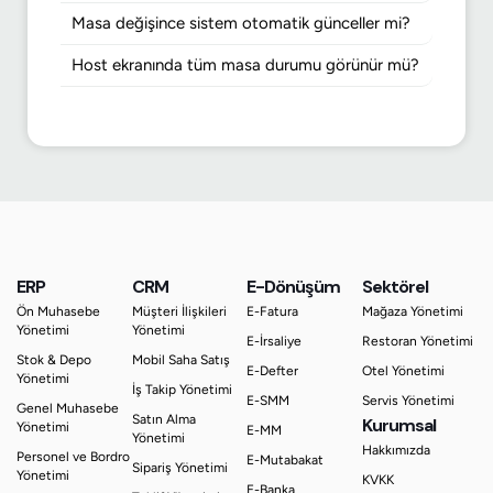
Masa değişince sistem otomatik günceller mi?
Host ekranında tüm masa durumu görünür mü?
ERP
CRM
E-Dönüşüm
Sektörel
Ön Muhasebe
Müşteri İlişkileri
E-Fatura
Mağaza Yönetimi
Yönetimi
Yönetimi
E-İrsaliye
Restoran Yönetimi
Stok & Depo
Mobil Saha Satış
E-Defter
Otel Yönetimi
Yönetimi
İş Takip Yönetimi
E-SMM
Servis Yönetimi
Genel Muhasebe
Satın Alma
Kurumsal
Yönetimi
E-MM
Yönetimi
Hakkımızda
Personel ve Bordro
E-Mutabakat
Sipariş Yönetimi
Yönetimi
KVKK
E-Banka