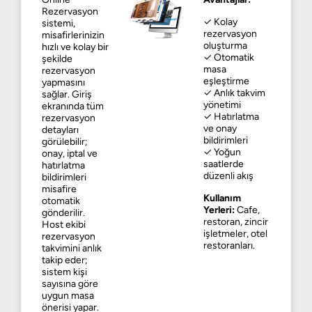
Rezervasyon
✓ Kolay
sistemi,
rezervasyon
misafirlerinizin
oluşturma
hızlı ve kolay bir
✓ Otomatik
şekilde
masa
rezervasyon
eşleştirme
yapmasını
✓ Anlık takvim
sağlar. Giriş
yönetimi
ekranında tüm
✓ Hatırlatma
rezervasyon
ve onay
detayları
bildirimleri
görülebilir;
✓ Yoğun
onay, iptal ve
saatlerde
hatırlatma
düzenli akış
bildirimleri
misafire
Kullanım
otomatik
Yerleri:
Cafe,
gönderilir.
restoran, zincir
Host ekibi
işletmeler, otel
rezervasyon
restoranları.
takvimini anlık
takip eder;
sistem kişi
sayısına göre
uygun masa
önerisi yapar.