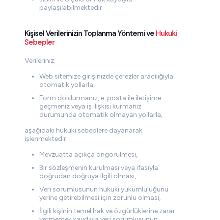
paylaşılabilmektedir.
Kişisel Verilerinizin Toplanma Yöntemi ve
Hukuki
Sebepler
Verileriniz;
Web sitemize girişinizde çerezler aracılığıyla
otomatik yollarla,
Form doldurmanız, e-posta ile iletişime
geçmeniz veya iş ilişkisi kurmanız
durumunda otomatik olmayan yollarla,
aşağıdaki hukuki sebeplere dayanarak
işlenmektedir:
Mevzuatta açıkça öngörülmesi,
Bir sözleşmenin kurulması veya ifasıyla
doğrudan doğruya ilgili olması,
Veri sorumlusunun hukuki yükümlülüğünü
yerine getirebilmesi için zorunlu olması,
İlgili kişinin temel hak ve özgürlüklerine zarar
vermemek kaydıyla veri sorumlusunun