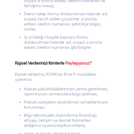
soyad, e-posta adresi, telefon numarası ve
ilettiğiniz mesaj,
Demo talep formu doldurulması halinde: ad,
soyad, tercih edilen çözümler, e-posta
adresi, telefon numarası, şehir/ilçe bilgisi,
notlar,
İş ortaklığı / bayilik başvuru formu
doldurulması halinde: ad, soyad, e-posta
adresi, telefon numarası gibi bilgiler.
Kişisel Verilerinizi Kimlerle
Paylaşıyoruz?
Kişisel verileriniz, KVKK’nın 8 ve 9. maddeleri
uyarınca:
Hukuki yükümlülüklerimizin yerine getirilmesi,
resmi kurum ve mercilere bilgi verilmesi,
Hukuki süreçlerin yürütülmesi ve haklarımızın
korunması,
Bilgi teknolojileri, barındırma (hosting),
altyapı, iletişim ve destek hizmetleri
aldığımız üçüncü kişi/kurumlarla,
sınırlı ve ölçülü olmak kaydıyla