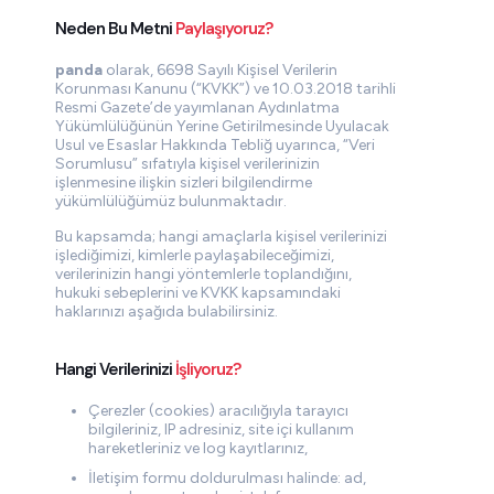
Neden Bu Metni
Paylaşıyoruz?
panda
olarak, 6698 Sayılı Kişisel Verilerin
Korunması Kanunu (“KVKK”) ve 10.03.2018 tarihli
Resmi Gazete’de yayımlanan Aydınlatma
Yükümlülüğünün Yerine Getirilmesinde Uyulacak
Usul ve Esaslar Hakkında Tebliğ uyarınca, “Veri
Sorumlusu” sıfatıyla kişisel verilerinizin
işlenmesine ilişkin sizleri bilgilendirme
yükümlülüğümüz bulunmaktadır.
Bu kapsamda; hangi amaçlarla kişisel verilerinizi
işlediğimizi, kimlerle paylaşabileceğimizi,
verilerinizin hangi yöntemlerle toplandığını,
hukuki sebeplerini ve KVKK kapsamındaki
haklarınızı aşağıda bulabilirsiniz.
Hangi Verilerinizi
İşliyoruz?
Çerezler (cookies) aracılığıyla tarayıcı
bilgileriniz, IP adresiniz, site içi kullanım
hareketleriniz ve log kayıtlarınız,
İletişim formu doldurulması halinde: ad,