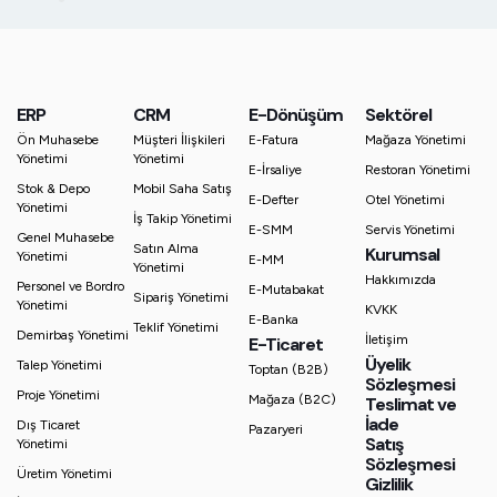
ERP
CRM
E-Dönüşüm
Sektörel
Ön Muhasebe
Müşteri İlişkileri
E-Fatura
Mağaza Yönetimi
Yönetimi
Yönetimi
E-İrsaliye
Restoran Yönetimi
Stok & Depo
Mobil Saha Satış
E-Defter
Otel Yönetimi
Yönetimi
İş Takip Yönetimi
E-SMM
Servis Yönetimi
Genel Muhasebe
Satın Alma
Kurumsal
Yönetimi
E-MM
Yönetimi
Hakkımızda
Personel ve Bordro
E-Mutabakat
Sipariş Yönetimi
Yönetimi
KVKK
E-Banka
Teklif Yönetimi
Demirbaş Yönetimi
İletişim
E-Ticaret
Üyelik
Talep Yönetimi
Toptan (B2B)
Sözleşmesi
Proje Yönetimi
Mağaza (B2C)
Teslimat ve
İade
Dış Ticaret
Pazaryeri
Satış
Yönetimi
Sözleşmesi
Üretim Yönetimi
Gizlilik