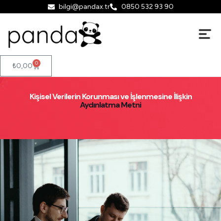
bilgi@pandax.tr
0850 532 93 90
0
₺
0,00
Kişisel Verilerin Korunması ve İşlenmesine İlişkin
Aydınlatma Metni