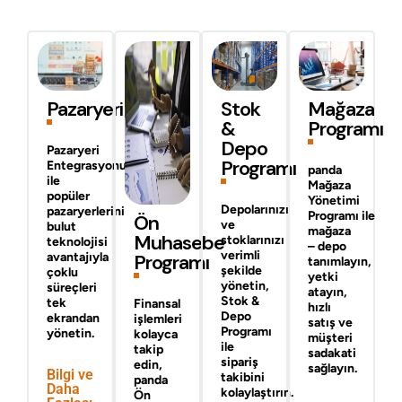
Pazaryeri
Stok
Mağaza
&
Programı
Depo
Pazaryeri
Programı
Entegrasyonu
panda
ile
Mağaza
popüler
Yönetimi
Depolarınızı
pazaryerlerini
Programı
ile
Ön
ve
bulut
mağaza
Muhasebe
stoklarınızı
teknolojisi
– depo
verimli
avantajıyla
Programı
tanımlayın,
şekilde
çoklu
yetki
yönetin,
süreçleri
atayın,
Stok &
tek
Finansal
hızlı
Depo
ekrandan
işlemleri
satış ve
Programı
yönetin.
kolayca
müşteri
ile
takip
sadakati
sipariş
edin,
sağlayın.
Bilgi ve
takibini
panda
Daha
kolaylaştırın.
Ön