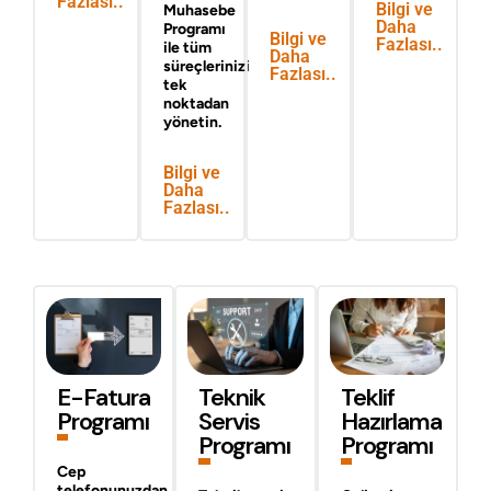
Fazlası..
Bilgi ve
Muhasebe
Daha
Programı
Bilgi ve
Fazlası..
ile tüm
Daha
süreçlerinizi
Fazlası..
tek
noktadan
yönetin.
Bilgi ve
Daha
Fazlası..
E-Fatura
Teknik
Teklif
Programı
Servis
Hazırlama
Programı
Programı
Cep
telefonunuzdan