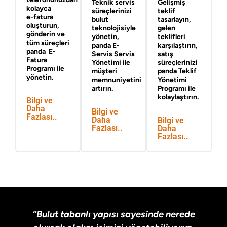
Teknik servis
Gelişmiş
kolayca
süreçlerinizi
teklif
e-fatura
bulut
tasarlayın,
oluşturun,
teknolojisiyle
gelen
gönderin ve
yönetin,
teklifleri
tüm süreçleri
panda
E-
karşılaştırın,
panda
E-
Servis
Servis
satış
Fatura
Yönetimi ile
süreçlerinizi
Programı
ile
müşteri
panda
Teklif
yönetin.
memnuniyetini
Yönetimi
artırın.
Programı
ile
kolaylaştırın.
Bilgi ve
Daha
Bilgi ve
Fazlası..
Daha
Bilgi ve
Fazlası..
Daha
Fazlası..
“Bulut tabanlı yapısı sayesinde nerede