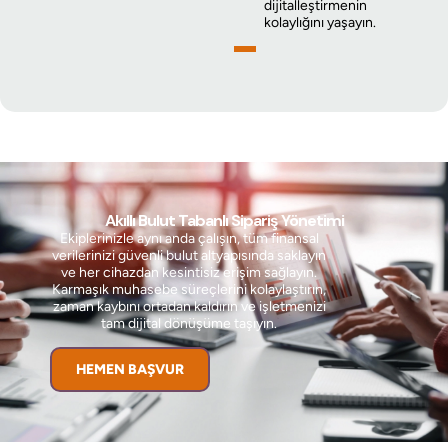
dijitalleştirmenin
kolaylığını yaşayın.
Akıllı Bulut Tabanlı Sipariş Yönetimi
Ekiplerinizle aynı anda çalışın, tüm finansal
verilerinizi güvenli bulut altyapısında saklayın
ve her cihazdan kesintisiz erişim sağlayın.
Karmaşık muhasebe süreçlerini kolaylaştırın,
zaman kaybını ortadan kaldırın ve işletmenizi
tam dijital dönüşüme taşıyın.
HEMEN BAŞVUR