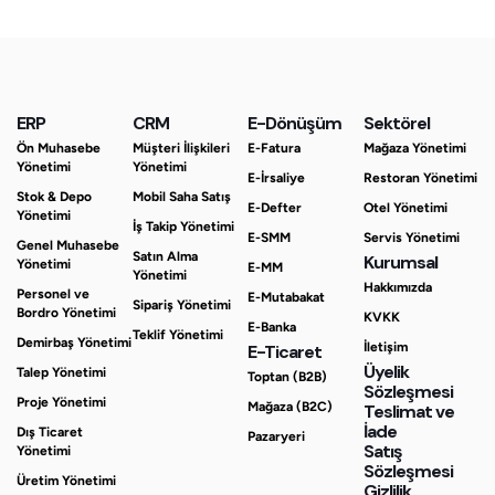
ERP
CRM
E-Dönüşüm
Sektörel
Ön Muhasebe
Müşteri İlişkileri
E-Fatura
Mağaza Yönetimi
Yönetimi
Yönetimi
E-İrsaliye
Restoran Yönetimi
Stok & Depo
Mobil Saha Satış
E-Defter
Otel Yönetimi
Yönetimi
İş Takip Yönetimi
E-SMM
Servis Yönetimi
Genel Muhasebe
Satın Alma
Kurumsal
Yönetimi
E-MM
Yönetimi
Hakkımızda
Personel ve
E-Mutabakat
Sipariş Yönetimi
Bordro Yönetimi
KVKK
E-Banka
Teklif Yönetimi
Demirbaş Yönetimi
İletişim
E-Ticaret
Üyelik
Talep Yönetimi
Toptan (B2B)
Sözleşmesi
Proje Yönetimi
Mağaza (B2C)
Teslimat ve
İade
Dış Ticaret
Pazaryeri
Satış
Yönetimi
Sözleşmesi
Üretim Yönetimi
Gizlilik