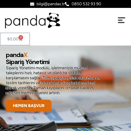
bilgi@pandax.tr
0850 532 93 90
0
₺
0,00
panda
X
Sipariş Yönetimi
Sipariş Yönetimi modülü, işletmenizin müşteri
taleplerini hızlı, hatasız ve planlı bir şekilde
karşılamasını sağlar. Tüm siparişleri, stok durumlarını,
teslim tarihlerini ve faturalama süreçlerini merkezi
olarak yönetin. Zaman kayıplarını ortadan kaldırın,
müşteri memnuniyetini artırın.
HEMEN BAŞVUR