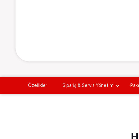
Özellikler
Sipariş & Servis Yönetimi
Pake
H