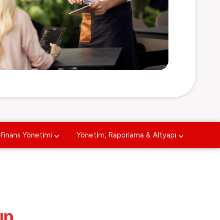
Finans Yönetimi
Yönetim, Raporlama & Altyapı
ın