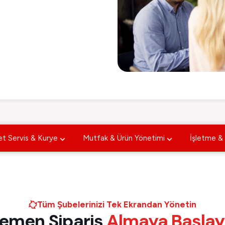
t Servis & Kurye
Mutfak & Ürün Yönetimi
İşletme & 
Tüm Şubelerinizi Tek Ekrandan Yönetin
emen Sipariş
Almaya Başlay