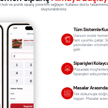
li) hızlı ve pratik sipariş yönetimi sağlayın. Kullanıcı dostu tasarım
oluşturabilirsiniz.
Tüm Sistemle Ku
Garson mobil termin
tam uyumlu çalışır. Sip
yazıcılardan otomatik o
gelir.
Siparişleri Kolay
Masadaki müşterilerin 
Siparişleri adisyonlar
Masalar Arasında
Tek dokunuşla doğru 
taşıyın. Masalar aras