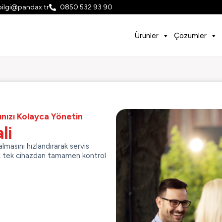
bilgi@pandax.tr
0850 532 93 90
Ürünler
Çözümler
rınızı Kolayca Yönetin
li
almasını hızlandırarak servis
artık tek cihazdan tamamen kontrol