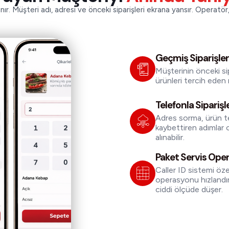
. Müşteri adı, adresi ve önceki siparişleri ekrana yansır. Operatör, 
Geçmiş Siparişler
Müşterinin önceki sip
ürünleri tercih eden m
Telefonla Siparişle
Adres sorma, ürün t
kaybettiren adımlar o
alınabilir.
Paket Servis Ope
Caller ID sistemi öze
operasyonu hızlandırır
ciddi ölçüde düşer.