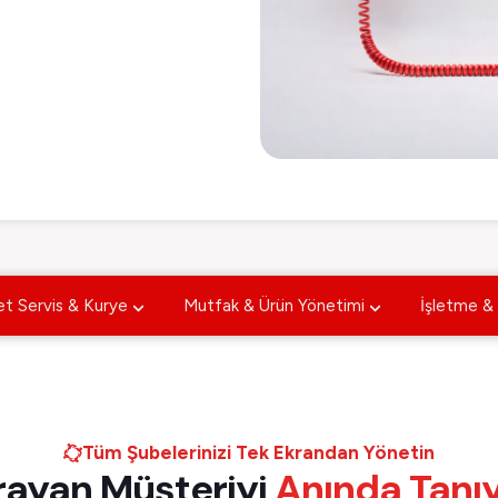
t Servis & Kurye
Mutfak & Ürün Yönetimi
İşletme & 
Tüm Şubelerinizi Tek Ekrandan Yönetin
rayan Müşteriyi
Anında Tanıy