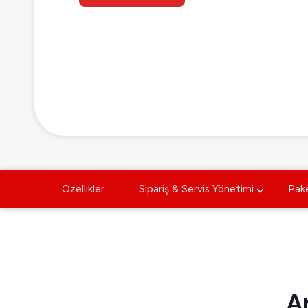
Özellikler
Sipariş & Servis Yönetimi
Pake
A