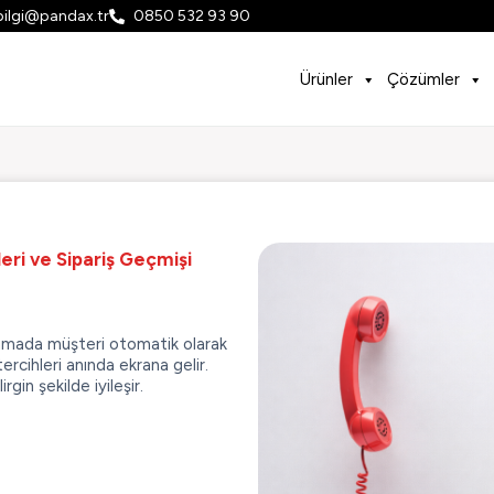
bilgi@pandax.tr
0850 532 93 90
Ürünler
Çözümler
eri ve Sipariş Geçmişi
ramada müşteri otomatik olarak
ercihleri anında ekrana gelir.
gin şekilde iyileşir.