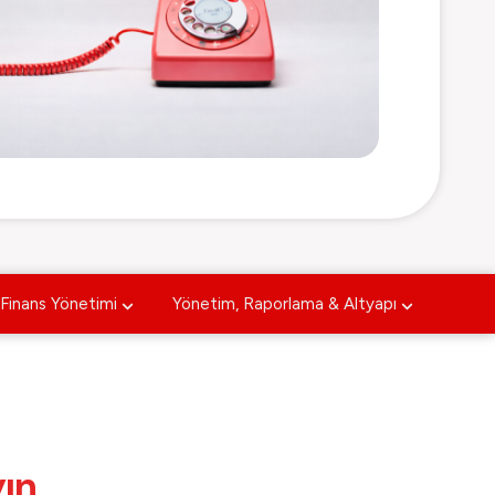
Finans Yönetimi
Yönetim, Raporlama & Altyapı
ın