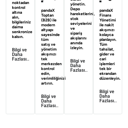
noktadan
yönetin.
kontrol
Depo
pandaX
pandaX
altına
hareketlerini,
Toptan
Finans
alın,
stok
(B2B)
ile
Yönetimi
bilgileriniz
seviyelerini
modern
ile nakit
daima
ve
altyapı
akışınızı
senkronize
sipariş
sayesinde
kolayca
kalsın.
akışlarını
tüm
planlayın.
anında
satış ve
Tüm
izleyin.
yönetim
tahsilat,
Bilgi ve
akışınızı
gider ve
Daha
Fazlası..
tek
cari
Bilgi ve
merkezden
işlemleri
Daha
kontrol
tek bir
Fazlası..
edin,
ekrandan
verimliliğinizi
düzenleyin.
artırın.
Bilgi ve
Daha
Bilgi ve
Fazlası..
Daha
Fazlası..