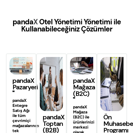
panda
X
Otel Yönetimi
Yönetimi ile
Kullanabileceğiniz Çözümler
pandaX
pandaX
Pazaryeri
Mağaza
(B2C)
pandaX
Entegre
pandaX
Satış Ağı
Mağaza
pandaX
Ön
ile tüm
(B2C)
ile
çevrimiçi
Toptan
Muhaseb
ürünlerinizi
mağazalarınızı
merkezi
(B2B)
Programı
tek
olarak