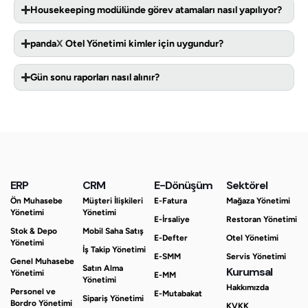
Housekeeping modülünde görev atamaları nasıl yapılıyor?
panda
X
Otel Yönetimi kimler için uygundur?
Gün sonu raporları nasıl alınır?
ERP
CRM
E-Dönüşüm
Sektörel
Ön Muhasebe
Müşteri İlişkileri
E-Fatura
Mağaza Yönetimi
Yönetimi
Yönetimi
E-İrsaliye
Restoran Yönetimi
Stok & Depo
Mobil Saha Satış
E-Defter
Otel Yönetimi
Yönetimi
İş Takip Yönetimi
E-SMM
Servis Yönetimi
Genel Muhasebe
Satın Alma
Kurumsal
Yönetimi
E-MM
Yönetimi
Hakkımızda
Personel ve
E-Mutabakat
Sipariş Yönetimi
Bordro Yönetimi
KVKK