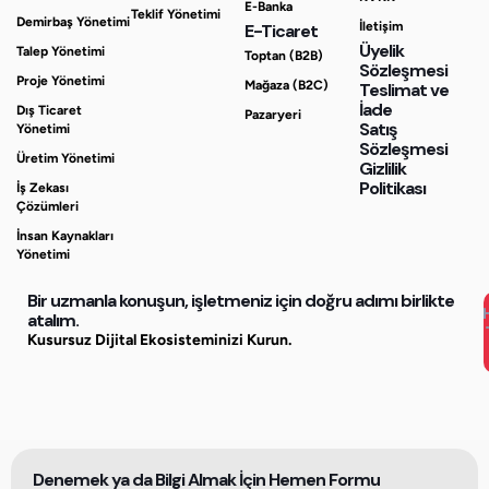
E-Banka
Teklif Yönetimi
Demirbaş Yönetimi
İletişim
E-Ticaret
Üyelik
Talep Yönetimi
Toptan (B2B)
Sözleşmesi
Proje Yönetimi
Mağaza (B2C)
Teslimat ve
İade
Dış Ticaret
Pazaryeri
Satış
Yönetimi
Sözleşmesi
Üretim Yönetimi
Gizlilik
Politikası
İş Zekası
Çözümleri
İnsan Kaynakları
Yönetimi
Bir uzmanla konuşun, işletmeniz için doğru adımı birlikte
atalım.
Kusursuz Dijital Ekosisteminizi Kurun.
Denemek ya da Bilgi Almak İçin Hemen Formu