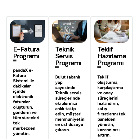
E-Fatura
Teknik
Teklif
Programı
Servis
Hazırlama
Programı
Programı
pandaX e-
Fatura
Bulut tabanlı
Teklif
Sistemi
ile
yapı
oluşturma,
dakikalar
sayesinde
karşılaştırma
içinde
Teknik servis
ve onay
elektronik
süreçlerinde
süreçlerini
faturalar
ekiplerinizi
hızlandırın,
oluşturun,
anlık takip
satış
gönderin ve
edin, müşteri
fırsatlarını tek
tüm süreçleri
memnuniyetini
panelden
tek
en üst düzeye
yönetin,
merkezden
çıkarın.
kazancınızı
yönetin.
artırın.