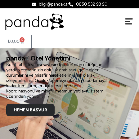
bilgi@pandax.tr
0850 532 93 90
0
₺
0,00
panda
X
Otel Yönetimi
Bulut tabanlı yapısı sayesinde internetin olduğu her
yerden otellerinizin doluluk oranlarını, gelir-gider
durumlarını ve misafir hareketlerini anlık olarak
izleyebilirsiniz. Günlük operasyonlardan raporlamaya
kadar tüm süreçler dijitalleşir, personel
koordinasyonu ve misafir memnuniyeti aynı sistem
üzerinden yönetilir.
HEMEN BAŞVUR