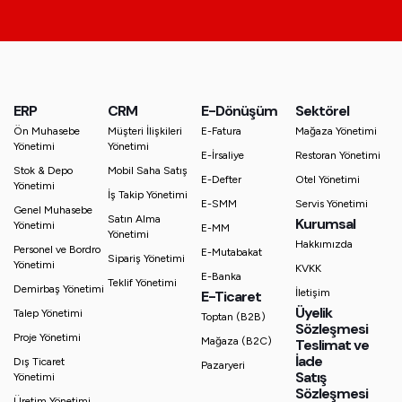
ERP
CRM
E-Dönüşüm
Sektörel
Ön Muhasebe
Müşteri İlişkileri
E-Fatura
Mağaza Yönetimi
Yönetimi
Yönetimi
E-İrsaliye
Restoran Yönetimi
Stok & Depo
Mobil Saha Satış
E-Defter
Otel Yönetimi
Yönetimi
İş Takip Yönetimi
E-SMM
Servis Yönetimi
Genel Muhasebe
Satın Alma
Kurumsal
Yönetimi
E-MM
Yönetimi
Hakkımızda
Personel ve Bordro
E-Mutabakat
Sipariş Yönetimi
Yönetimi
KVKK
E-Banka
Teklif Yönetimi
Demirbaş Yönetimi
İletişim
E-Ticaret
Üyelik
Talep Yönetimi
Toptan (B2B)
Sözleşmesi
Proje Yönetimi
Mağaza (B2C)
Teslimat ve
İade
Dış Ticaret
Pazaryeri
Satış
Yönetimi
Sözleşmesi
Üretim Yönetimi