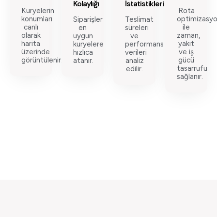
Kolaylığı
İstatistikleri
Kuryelerin
Rota
konumları
optimizasy
Siparişler
Teslimat
canlı
ile
en
süreleri
olarak
zaman,
uygun
ve
harita
yakıt
kuryelere
performans
üzerinde
ve iş
hızlıca
verileri
görüntülenir.
gücü
atanır.
analiz
tasarrufu
edilir.
sağlanır.