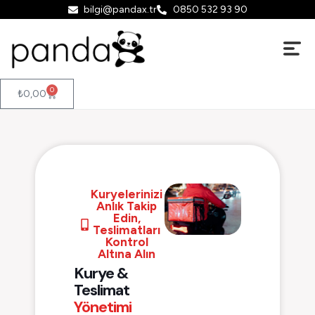
bilgi@pandax.tr
0850 532 93 90
0
₺
0,00
Kuryelerinizi
Anlık Takip
Edin,
Teslimatları
Kontrol
Altına Alın
Kurye &
Teslimat
Yönetimi