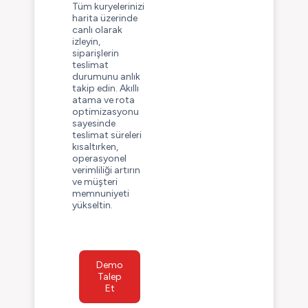
Tüm kuryelerinizi
harita üzerinde
canlı olarak
izleyin,
siparişlerin
teslimat
durumunu anlık
takip edin. Akıllı
atama ve rota
optimizasyonu
sayesinde
teslimat süreleri
kısaltırken,
operasyonel
verimliliği artırın
ve müşteri
memnuniyeti
yükseltin.
Demo
Talep
Et