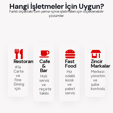
Hangi İşletmeler İçin Uygun?
Farklı ölçekteki tüm yeme-içme işletmeleri için ölçeklenebilir
çözümler.
Restoranlar
Cafe
Fast
Zincir
&
Food
Markalar
A'la
Bar
Carte
Hız
Merkezi
ve
odaklı
yönetim
Hızlı
Fine
kiosk
ve
servis
Dining
ve
şube
ve
için.
paket
kontrolü.
reçete
servis.
takibi.