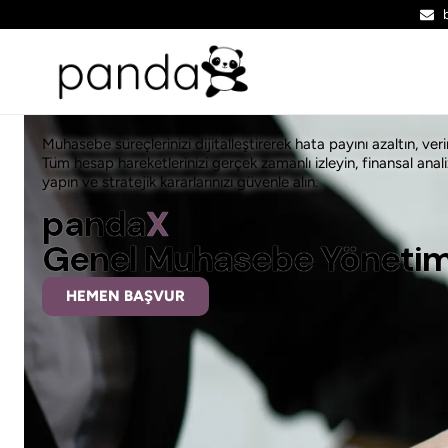
Muhasebe süreçlerinizi dijitalleştirerek hata payını azaltın, veriml
Tüm hesap hareketlerinizi gerçek zamanlı izleyin, finansal anali
yapın ve stratejik kararlarınızı güvenle alın.
panda
X
Genel Muhasebe Yönetim
HEMEN BAŞVUR