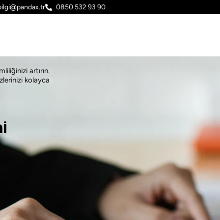
bilgi@pandax.tr
0850 532 93 90
iliğinizi artırın.
zlerinizi kolayca
i