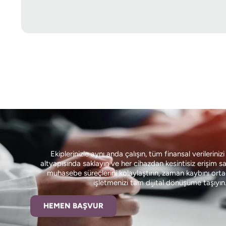
Ekiplerinizle aynı anda çalışın, tüm finansal verileriniz
altyapısında saklayın ve her cihazdan kesintisiz erişim s
muhasebe süreçlerini kolaylaştırın, zaman kaybını orta
işletmenizi tam dijital dönüşüme taşıyın
HEMEN BAŞVUR