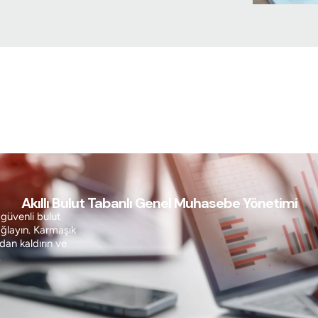
Akıllı Bulut Tabanlı Genel Muhasebe Yönetimi
i güvenli bulut
ağlayın. Karmaşık
dan kaldırın ve
.