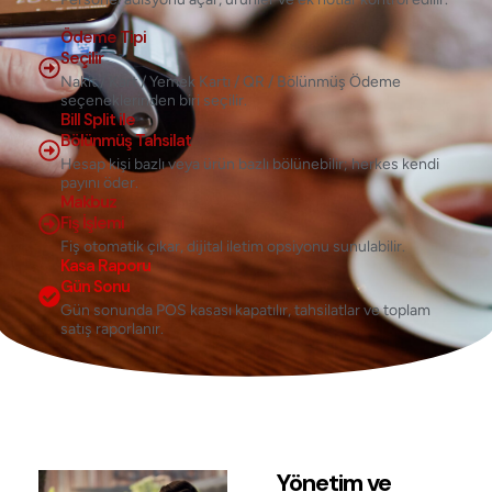
Ödeme Tipi
Seçilir
Nakit / Kart / Yemek Kartı / QR / Bölünmüş Ödeme
seçeneklerinden biri seçilir.
Bill Split ile
Bölünmüş Tahsilat
Hesap kişi bazlı veya ürün bazlı bölünebilir; herkes kendi
payını öder.
Makbuz
Fiş İşlemi
Fiş otomatik çıkar, dijital iletim opsiyonu sunulabilir.
Kasa Raporu
Gün Sonu
Gün sonunda POS kasası kapatılır, tahsilatlar ve toplam
satış raporlanır.
Yönetim ve