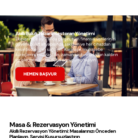
Akıllı Bulut Tabanlı Restoran Yönetimi
Ekiplerinizle aynı anda çalışın, tüm finansal verilerinizi
güvenli bulut altyapısında saklayın ve her cihazdan
kesintisiz erişim sağlayın. Karmaşık muhasebe
süreçlerini kolaylaştırın, zaman kaybını ortadan kaldırın
ve işletmenizi tam dijital dönüşüme taşıyın.
HEMEN BAŞVUR
Masa & Rezervasyon Yönetimi
Akıllı Rezervasyon Yönetimi: Masalarınızı Önceden
Planlayın, Servisi Kusursuzlaştırın