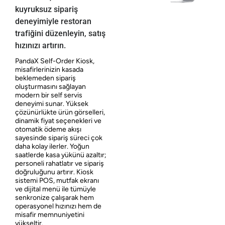
kuyruksuz sipariş
deneyimiyle restoran
trafiğini düzenleyin, satış
hızınızı artırın.
PandaX Self-Order Kiosk,
misafirlerinizin kasada
beklemeden sipariş
oluşturmasını sağlayan
modern bir self servis
deneyimi sunar. Yüksek
çözünürlükte ürün görselleri,
dinamik fiyat seçenekleri ve
otomatik ödeme akışı
sayesinde sipariş süreci çok
daha kolay ilerler. Yoğun
saatlerde kasa yükünü azaltır;
personeli rahatlatır ve sipariş
doğruluğunu artırır. Kiosk
sistemi POS, mutfak ekranı
ve dijital menü ile tümüyle
senkronize çalışarak hem
operasyonel hızınızı hem de
misafir memnuniyetini
yükseltir.