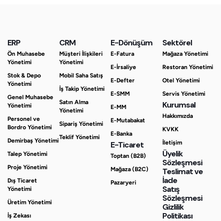
ERP
CRM
E-Dönüşüm
Sektörel
Ön Muhasebe
Müşteri İlişkileri
E-Fatura
Mağaza Yönetimi
Yönetimi
Yönetimi
E-İrsaliye
Restoran Yönetimi
Stok & Depo
Mobil Saha Satış
E-Defter
Otel Yönetimi
Yönetimi
İş Takip Yönetimi
E-SMM
Servis Yönetimi
Genel Muhasebe
Satın Alma
Kurumsal
Yönetimi
E-MM
Yönetimi
Hakkımızda
Personel ve
E-Mutabakat
Sipariş Yönetimi
Bordro Yönetimi
KVKK
E-Banka
Teklif Yönetimi
Demirbaş Yönetimi
İletişim
E-Ticaret
Üyelik
Talep Yönetimi
Toptan (B2B)
Sözleşmesi
Proje Yönetimi
Mağaza (B2C)
Teslimat ve
İade
Dış Ticaret
Pazaryeri
Satış
Yönetimi
Sözleşmesi
Üretim Yönetimi
Gizlilik
Politikası
İş Zekası