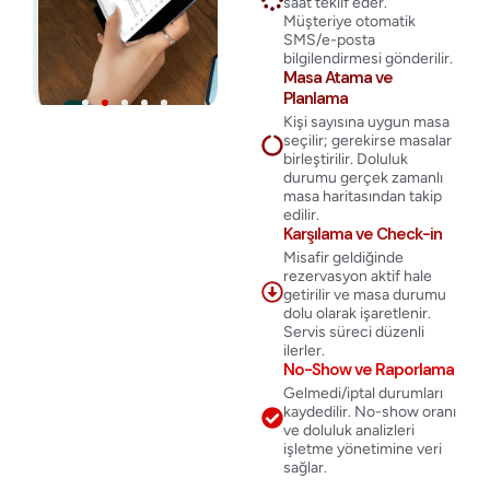
saat teklif eder.
Müşteriye otomatik
SMS/e-posta
bilgilendirmesi gönderilir.
Masa Atama ve
Planlama
Kişi sayısına uygun masa
seçilir; gerekirse masalar
birleştirilir. Doluluk
durumu gerçek zamanlı
masa haritasından takip
edilir.
Karşılama ve Check-in
Misafir geldiğinde
rezervasyon aktif hale
getirilir ve masa durumu
dolu olarak işaretlenir.
Servis süreci düzenli
ilerler.
No-Show ve Raporlama
Gelmedi/iptal durumları
kaydedilir. No-show oranı
ve doluluk analizleri
işletme yönetimine veri
sağlar.