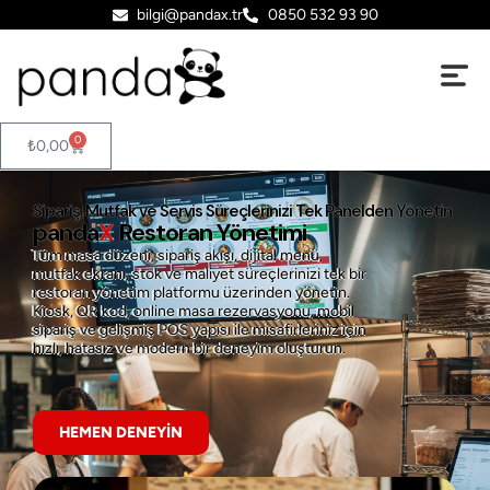
bilgi@pandax.tr
0850 532 93 90
0
₺
0,00
Sipariş, Mutfak ve Servis Süreçlerinizi Tek Panelden Yönetin
panda
X
Restoran Yönetimi
Tüm masa düzeni, sipariş akışı, dijital menü,
mutfak ekranı, stok ve maliyet süreçlerinizi tek bir
restoran yönetim platformu üzerinden yönetin.
Kiosk, QR kod, online masa rezervasyonu, mobil
sipariş ve gelişmiş POS yapısı ile misafirleriniz için
hızlı, hatasız ve modern bir deneyim oluşturun.
HEMEN DENEYİN