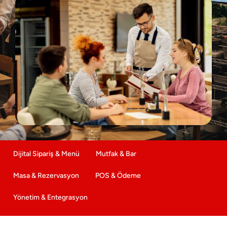
Dijital Sipariş & Menü
Mutfak & Bar
Masa & Rezervasyon
POS & Ödeme
Yönetim & Entegrasyon