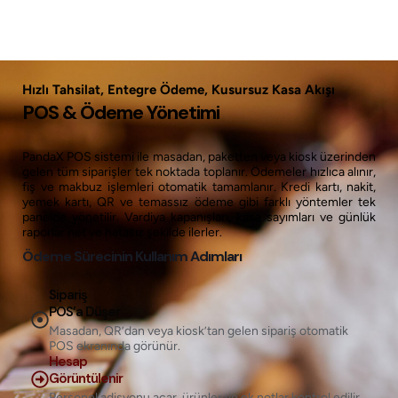
Hızlı Tahsilat, Entegre Ödeme, Kusursuz Kasa Akışı
POS & Ödeme Yönetimi
PandaX POS sistemi ile masadan, paketten veya kiosk üzerinden
gelen tüm siparişler tek noktada toplanır. Ödemeler hızlıca alınır,
fiş ve makbuz işlemleri otomatik tamamlanır. Kredi kartı, nakit,
yemek kartı, QR ve temassız ödeme gibi farklı yöntemler tek
panelde yönetilir. Vardiya kapanışları, kasa sayımları ve günlük
raporlar net ve hatasız şekilde ilerler.
Ödeme Sürecinin Kullanım Adımları
Sipariş
POS’a Düşer
Masadan, QR’dan veya kiosk’tan gelen sipariş otomatik
POS ekranında görünür.
Hesap
Görüntülenir
Personel adisyonu açar, ürünler ve ek notlar kontrol edilir.