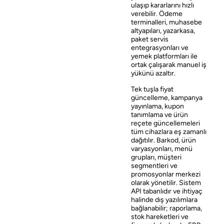
ulaşıp kararlarını hızlı
verebilir. Ödeme
terminalleri, muhasebe
altyapıları, yazarkasa,
paket servis
entegrasyonları ve
yemek platformları ile
ortak çalışarak manuel iş
yükünü azaltır.
Tek tuşla fiyat
güncelleme, kampanya
yayınlama, kupon
tanımlama ve ürün
reçete güncellemeleri
tüm cihazlara eş zamanlı
dağıtılır. Barkod, ürün
varyasyonları, menü
grupları, müşteri
segmentleri ve
promosyonlar merkezi
olarak yönetilir. Sistem
API tabanlıdır ve ihtiyaç
halinde dış yazılımlara
bağlanabilir; raporlama,
stok hareketleri ve