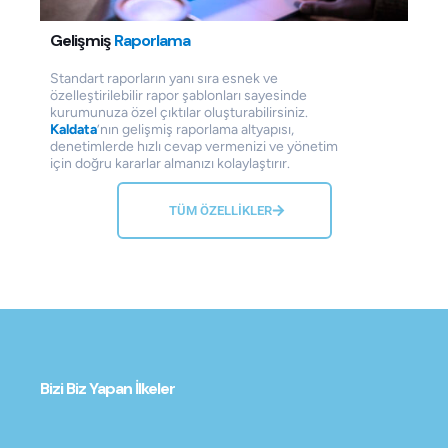
Gelişmiş
Raporlama
Standart raporların yanı sıra esnek ve
özelleştirilebilir rapor şablonları sayesinde
kurumunuza özel çıktılar oluşturabilirsiniz.
Kaldata
’nın gelişmiş raporlama altyapısı,
denetimlerde hızlı cevap vermenizi ve yönetim
için doğru kararlar almanızı kolaylaştırır.
TÜM ÖZELLİKLER
Bizi Biz Yapan İlkeler