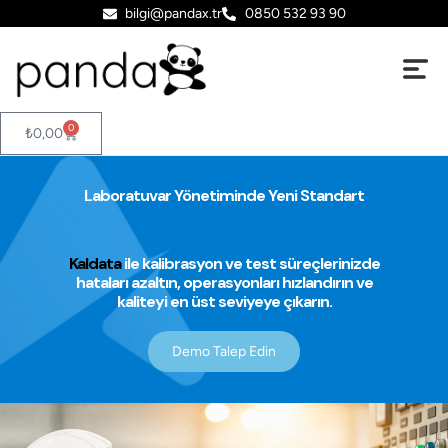
bilgi@pandax.tr
0850 532 93 90
0
₺
0,00
Laboratuvar Yönetiminde Yeni Standart
Kaldata
ile kalibrasyon ve test süreçlerinizde
hataları azaltın, operasyonları hızlandırın ve
kaliteyi en üst seviyeye çıkarın.
Demo Talep Edin