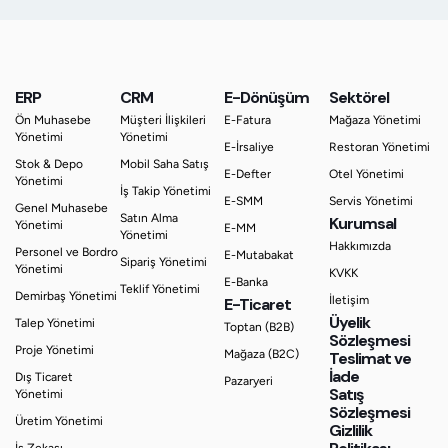
ERP
CRM
E-Dönüşüm
Sektörel
Ön Muhasebe
Müşteri İlişkileri
E-Fatura
Mağaza Yönetimi
Yönetimi
Yönetimi
E-İrsaliye
Restoran Yönetimi
Stok & Depo
Mobil Saha Satış
E-Defter
Otel Yönetimi
Yönetimi
İş Takip Yönetimi
E-SMM
Servis Yönetimi
Genel Muhasebe
Satın Alma
Kurumsal
Yönetimi
E-MM
Yönetimi
Hakkımızda
Personel ve Bordro
E-Mutabakat
Sipariş Yönetimi
Yönetimi
KVKK
E-Banka
Teklif Yönetimi
Demirbaş Yönetimi
İletişim
E-Ticaret
Üyelik
Talep Yönetimi
Toptan (B2B)
Sözleşmesi
Proje Yönetimi
Mağaza (B2C)
Teslimat ve
İade
Dış Ticaret
Pazaryeri
Satış
Yönetimi
Sözleşmesi
Üretim Yönetimi
Gizlilik
İş Zekası