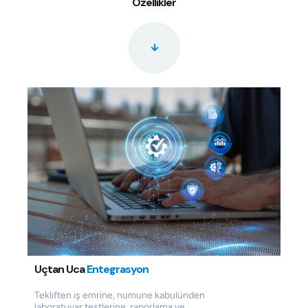
Özellikler
Uçtan Uca
Entegrasyon
Tekliften iş emrine, numune kabulünden
laboratuvar testlerine, raporlama ve