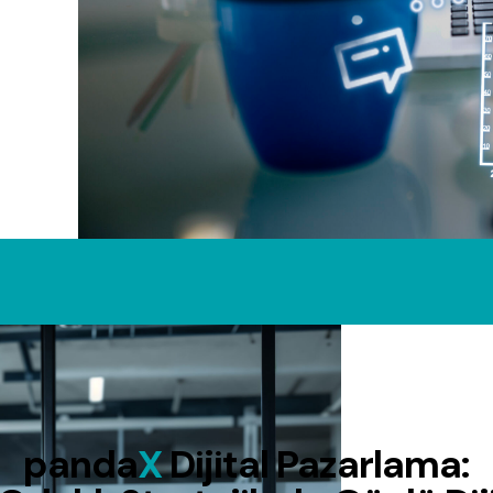
panda
X
Dijital Pazarlama: