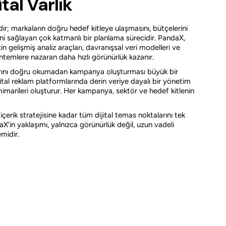
tal Varlık
ir; markaların doğru hedef kitleye ulaşmasını, bütçelerini
ini sağlayan çok katmanlı bir planlama sürecidir. PandaX,
 gelişmiş analiz araçları, davranışsal veri modelleri ve
ntemlere nazaran daha hızlı görünürlük kazanır.
arını doğru okumadan kampanya oluşturması büyük bir
ital reklam platformlarında derin veriye dayalı bir yönetim
mimarileri oluşturur. Her kampanya, sektör ve hedef kitlenin
çerik stratejisine kadar tüm dijital temas noktalarını tek
aX’in yaklaşımı, yalnızca görünürlük değil, uzun vadeli
midir.