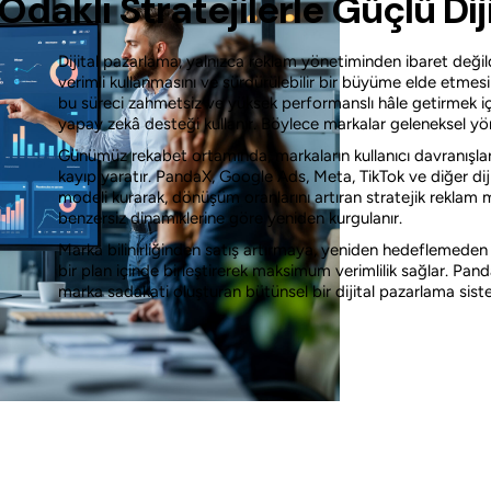
aklı Stratejilerle Güçlü Diji
Dijital pazarlama, yalnızca reklam yönetiminden ibaret değild
verimli kullanmasını ve sürdürülebilir bir büyüme elde etmes
bu süreci zahmetsiz ve yüksek performanslı hâle getirmek için
yapay zekâ desteği kullanır. Böylece markalar geleneksel yö
Günümüz rekabet ortamında, markaların kullanıcı davranışl
kayıp yaratır. PandaX, Google Ads, Meta, TikTok ve diğer dij
modeli kurarak, dönüşüm oranlarını artıran stratejik reklam 
benzersiz dinamiklerine göre yeniden kurgulanır.
Marka bilinirliğinden satış artırmaya, yeniden hedeflemeden i
bir plan içinde birleştirerek maksimum verimlilik sağlar. Pand
marka sadakati oluşturan bütünsel bir dijital pazarlama siste