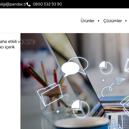
bilgi@pandax.tr
0850 532 93 90
Ürünler
Çözümler
aha etkili ve daha
cı içerik