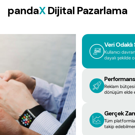
panda
X
Dijital Pazarlama
Veri Odaklı 
Kullanıcı davran
dayalı şekilde o
Performans
Reklam bütçesi
dönüşüm elde ed
Gerçek Zam
Tüm platformlar
takip edebilmeni