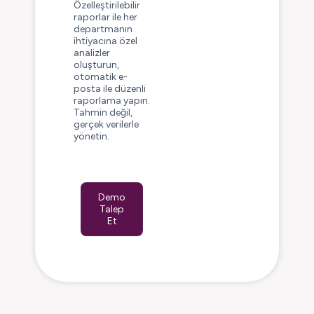
Özelleştirilebilir
raporlar ile her
departmanın
ihtiyacına özel
analizler
oluşturun,
otomatik e-
posta ile düzenli
raporlama yapın.
Tahmin değil,
gerçek verilerle
yönetin.
Demo
Talep
Et