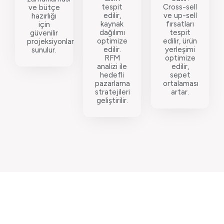
tespit
Cross-sell
ve bütçe
edilir,
ve up-sell
hazırlığı
kaynak
fırsatları
için
dağılımı
tespit
güvenilir
optimize
edilir, ürün
projeksiyonlar
edilir.
yerleşimi
sunulur.
RFM
optimize
analizi ile
edilir,
hedefli
sepet
pazarlama
ortalaması
stratejileri
artar.
geliştirilir.