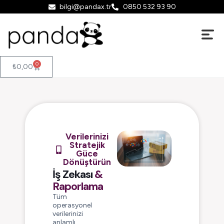
bilgi@pandax.tr
0850 532 93 90
0
₺
0,00
Verilerinizi
Stratejik
Güce
Dönüştürün
İş Zekası
&
Raporlama
Tüm
operasyonel
verilerinizi
anlamlı