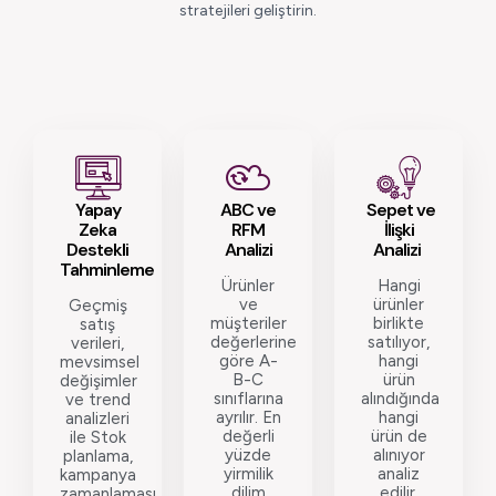
stratejileri geliştirin.
Yapay
ABC ve
Sepet ve
Zeka
RFM
İlişki
Destekli
Analizi
Analizi
Tahminleme
Ürünler
Hangi
ve
ürünler
Geçmiş
müşteriler
birlikte
satış
değerlerine
satılıyor,
verileri,
göre A-
hangi
mevsimsel
B-C
ürün
değişimler
sınıflarına
alındığında
ve trend
ayrılır. En
hangi
analizleri
değerli
ürün de
ile Stok
yüzde
alınıyor
planlama,
yirmilik
analiz
kampanya
dilim
edilir.
zamanlaması