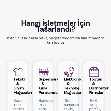
Hangi İşletmeler İçin
Tasarlandı?
Sektörünüz ne olursa olsun, mağaza yönetiminin tüm ihtiyaçlarını
karşılıyoruz
Tekstil
Süpermarket
Elektronik
Toptan
&
&
&
&
Giyim
Gıda
Teknoloji
Distribütör
Mağazaları
Perakende
Mağazaları
Firmalar
Beden-
Barkodlu
Seri
B2B
renk
hızlı
numarası
satış
matris
satış,
takibi,
portalı,