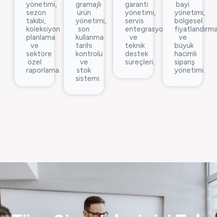
yönetimi,
gramajlı
garanti
bayi
sezon
ürün
yönetimi,
yönetimi,
takibi,
yönetimi,
servis
bölgesel
koleksiyon
son
entegrasyonu
fiyatlandırm
planlama
kullanma
ve
ve
ve
tarihi
teknik
büyük
sektöre
kontrolü
destek
hacimli
özel
ve
süreçleri.
sipariş
raporlama.
stok
yönetimi.
sistemi.