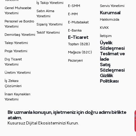
İş Takip Yönetimi
E-SMM
Servis Yönetimi
Genel Muhasebe
Satın Alma
Kurumsal
Yönetimi
E-MM
Yönetimi
Hakkımızda
Personel ve Bordro
E-Mutabakat
Sipariş Yönetimi
Yönetimi
KVKK
E-Banka
Teklif Yönetimi
Demirbaş Yönetimi
İletişim
E-Ticaret
Üyelik
Talep Yönetimi
Toptan (B2B)
Sözleşmesi
Proje Yönetimi
Mağaza (B2C)
Teslimat ve
İade
Dış Ticaret
Pazaryeri
Satış
Yönetimi
Sözleşmesi
Üretim Yönetimi
Gizlilik
Politikası
İş Zekası
Çözümleri
İnsan Kaynakları
Yönetimi
Bir uzmanla konuşun, işletmeniz için doğru adımı birlikte
atalım.
Kusursuz Dijital Ekosisteminizi Kurun.