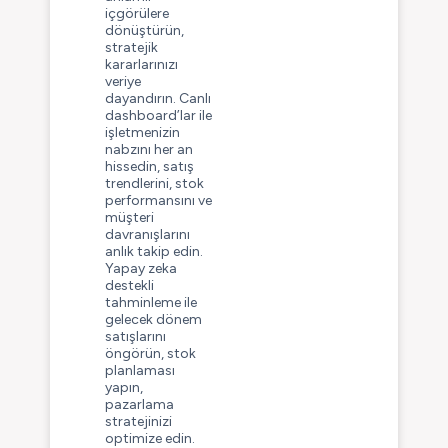
içgörülere
dönüştürün,
stratejik
kararlarınızı
veriye
dayandırın. Canlı
dashboard’lar ile
işletmenizin
nabzını her an
hissedin, satış
trendlerini, stok
performansını ve
müşteri
davranışlarını
anlık takip edin.
Yapay zeka
destekli
tahminleme ile
gelecek dönem
satışlarını
öngörün, stok
planlaması
yapın,
pazarlama
stratejinizi
optimize edin.