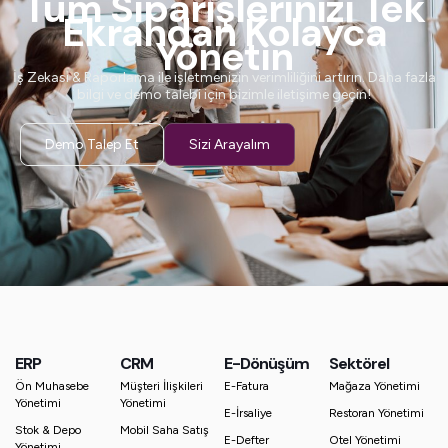
Tüm Siparişlerinizi Tek
Ekrandan Kolayca
Yönetin
İş Zekası & Raporlama ile işletmenizin verimliliğini artırın. Daha fazla
bilgi ve demo talebi için bizimle iletişime geçin!
Demo Talep Et
Sizi Arayalım
ERP
CRM
E-Dönüşüm
Sektörel
Ön Muhasebe
Müşteri İlişkileri
E-Fatura
Mağaza Yönetimi
Yönetimi
Yönetimi
E-İrsaliye
Restoran Yönetimi
Stok & Depo
Mobil Saha Satış
E-Defter
Otel Yönetimi
Yönetimi