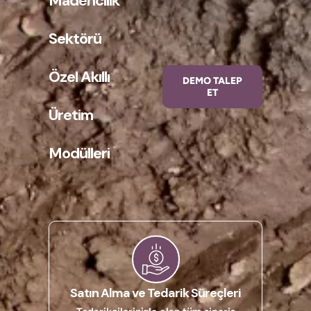
Madencilik
Sektörü
Özel Akıllı
DEMO TALEP
ET
Üretim
Modülleri
Satın Alma ve Tedarik Süreçleri