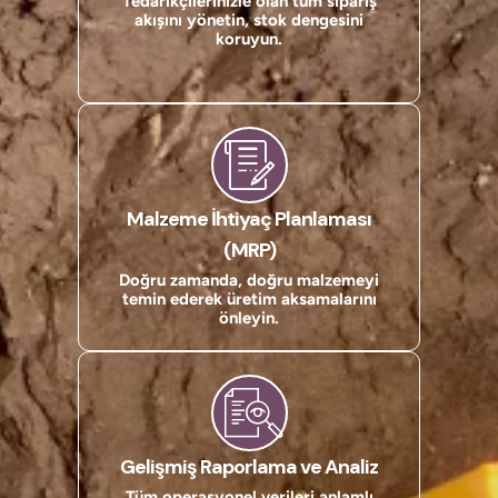
Tedarikçilerinizle olan tüm sipariş
akışını yönetin, stok dengesini
koruyun.
Malzeme İhtiyaç Planlaması
(MRP)
Doğru zamanda, doğru malzemeyi
temin ederek üretim aksamalarını
önleyin.
Gelişmiş Raporlama ve Analiz
Tüm operasyonel verileri anlamlı