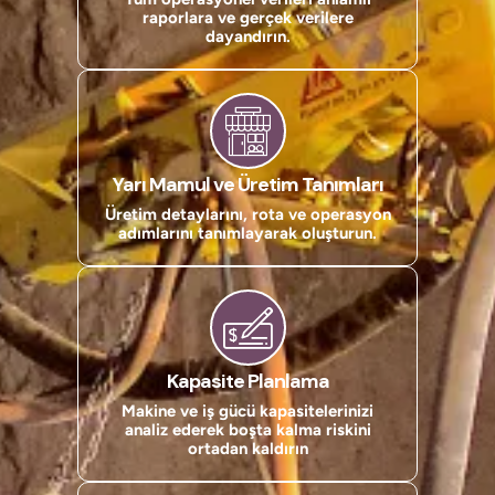
raporlara ve gerçek verilere
dayandırın.
Yarı Mamul ve Üretim Tanımları
Üretim detaylarını, rota ve operasyon
adımlarını tanımlayarak oluşturun.
Kapasite Planlama
Makine ve iş gücü kapasitelerinizi
analiz ederek boşta kalma riskini
ortadan kaldırın