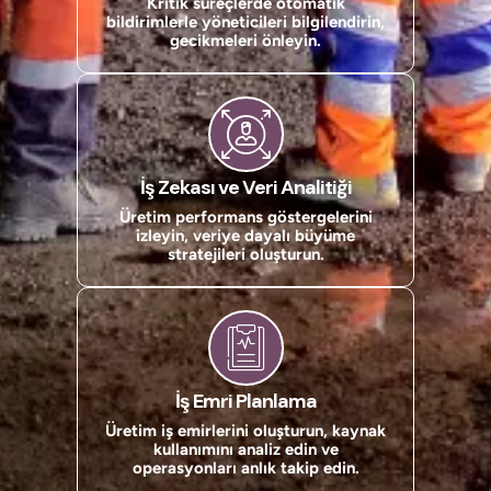
Kritik süreçlerde otomatik
bildirimlerle yöneticileri bilgilendirin,
gecikmeleri önleyin.
İş Zekası ve Veri Analitiği
Üretim performans göstergelerini
izleyin, veriye dayalı büyüme
stratejileri oluşturun.
İş Emri Planlama
Üretim iş emirlerini oluşturun, kaynak
kullanımını analiz edin ve
operasyonları anlık takip edin.