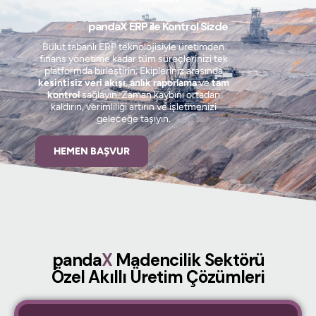
pandaX ERP ile Kontrol Sizde
Bulut tabanlı ERP teknolojisiyle üretimden
finans yönetime kadar tüm süreçlerinizi tek
platformda birleştirin. Ekipleriniz arasında
kesintisiz veri akışı
,
anlık raporlama
ve
tam
kontrol
sağlayın. Zaman kaybını ortadan
kaldırın, verimliliği artırın ve işletmenizi
geleceğe taşıyın.
HEMEN BAŞVUR
panda
X
Madencilik Sektörü
Özel Akıllı Üretim Çözümleri