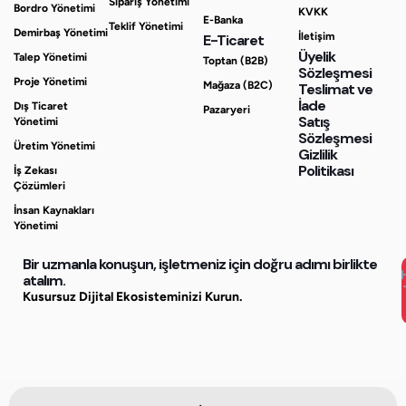
Sipariş Yönetimi
Bordro Yönetimi
KVKK
E-Banka
Teklif Yönetimi
Demirbaş Yönetimi
İletişim
E-Ticaret
Üyelik
Talep Yönetimi
Toptan (B2B)
Sözleşmesi
Proje Yönetimi
Mağaza (B2C)
Teslimat ve
İade
Dış Ticaret
Pazaryeri
Satış
Yönetimi
Sözleşmesi
Üretim Yönetimi
Gizlilik
Politikası
İş Zekası
Çözümleri
İnsan Kaynakları
Yönetimi
Bir uzmanla konuşun, işletmeniz için doğru adımı birlikte
atalım.
Kusursuz Dijital Ekosisteminizi Kurun.