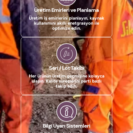
Üretim Emirleri ve Planlama
Üretim iş emirlerini planlayın, kaynak
kullanımını akıllı enetgrasyon ile
optimize edin.
Seri / Lot Takibi
Her ürünün üretim geçmişine kolayca
ulaşın. Kalite süreçlerini parti bazlı
takip edin.
Bilgi Uyarı Sistemleri