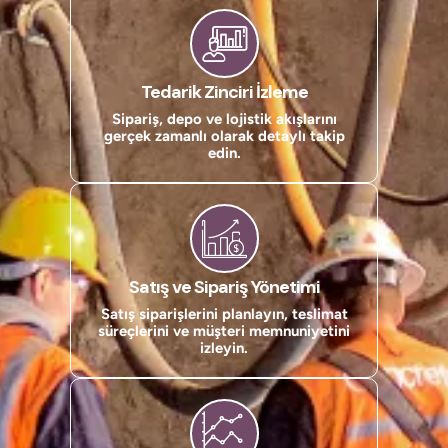
Tedarik Zinciri İzleme
Sipariş, depo ve lojistik akışlarını
gerçek zamanlı olarak detaylı takip
edin.
Satış ve Sipariş Yönetimi
Satış siparişlerini planlayın, teslimat
süreçlerini ve müşteri memnuniyetini
izleyin.