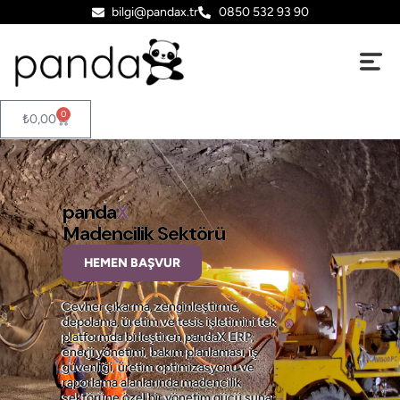
bilgi@pandax.tr
0850 532 93 90
0
₺
0,00
panda
X
Madencilik Sektörü
HEMEN BAŞVUR
Cevher çıkarma, zenginleştirme,
depolama, üretim ve tesis işletimini tek
platformda birleştiren pandaX ERP;
enerji yönetimi, bakım planlaması, iş
güvenliği, üretim optimizasyonu ve
raporlama alanlarında madencilik
sektörüne özel bir yönetim gücü sunar.