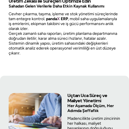
Üretim Zekâsı ile Süreçleri Optimize Edin
Sahadan Gelen Verilerle Daha Etkin Kaynak Kullanımı
Cevher çıkarma, taşıma, işleme ve stok yönetimi süreçlerinde
tam entegre kontrol.
panda
X
ERP
, mobil saha uygulamalarıyla
iş emirlerini, ekipman takibini ve iş gücü performansını anlık
olarak izler.
Gerçek zamanlı saha raporları, üretim planlama departmanına
doğrudan iletilir; karar alma süreci hızlanır, hatalar azalır.
Sistemin dinamik yapısı, üretim sahasındaki değişkenleri
otomatik analiz ederek operasyonel verimliliği en üst düzeye
çıkarır.
Uçtan Uca Süreç ve
Maliyet Yönetimi
Her Aşamada Ölçüm, Her
Adımda Şeffaflık
Madencilikte üretim zincirinin
her halkası, maliyet
hesaplarının doğruluğunu