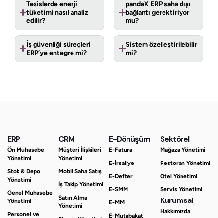
Tesislerde enerji
pandaX ERP saha dışı
tüketimi nasıl analiz
bağlantı gerektiriyor
edilir?
mu?
İş güvenliği süreçleri
Sistem özelleştirilebilir
ERP’ye entegre mi?
mi?
ERP
CRM
E-Dönüşüm
Sektörel
Ön Muhasebe
Müşteri İlişkileri
E-Fatura
Mağaza Yönetimi
Yönetimi
Yönetimi
E-İrsaliye
Restoran Yönetimi
Stok & Depo
Mobil Saha Satış
E-Defter
Otel Yönetimi
Yönetimi
İş Takip Yönetimi
E-SMM
Servis Yönetimi
Genel Muhasebe
Satın Alma
Kurumsal
Yönetimi
E-MM
Yönetimi
Hakkımızda
Personel ve
E-Mutabakat