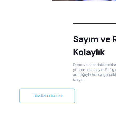
Sayım
ve
R
Kolaylık
Depo ve sahadaki stokları
yöntemlerle sayın. Raf giri
aracılığıyla hızlıca gerçekl
izleyin.
TÜM ÖZELLİKLER