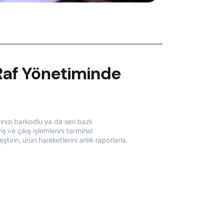
af Yönetiminde
nızı barkodlu ya da seri bazlı
ş ve çıkış işlemlerini terminal
eştirin, ürün hareketlerini anlık raporlarla