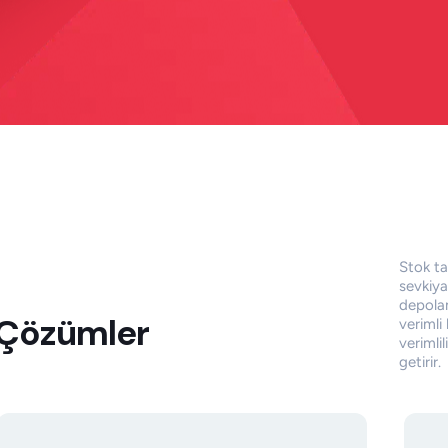
Stok ta
sevkiyat
depolam
 Çözümler
verimli 
verimlil
getirir.