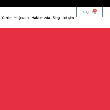
0
₺
0,00
Yazılım Mağazası
Hakkımızda
Blog
İletişim