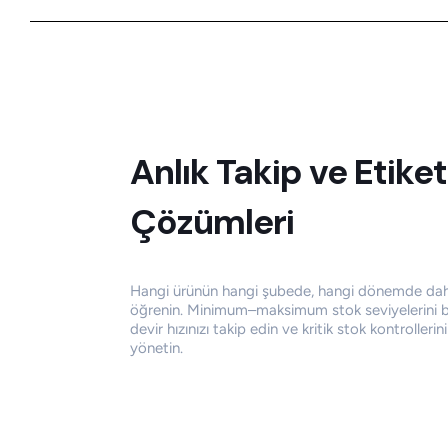
Anlık Takip
ve
Etike
Çözümleri
Hangi ürünün hangi şubede, hangi dönemde daha
öğrenin. Minimum–maksimum stok seviyelerini bel
devir hızınızı takip edin ve kritik stok kontrollerini
yönetin.