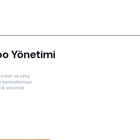
o Yönetimi
icaret ve satış
den barkodlamaya
k zincirinizi