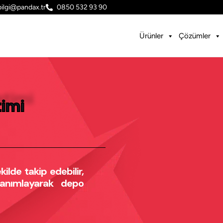
bilgi@pandax.tr
0850 532 93 90
Ürünler
Çözümler
timi
kilde takip edebilir,
tanımlayarak depo