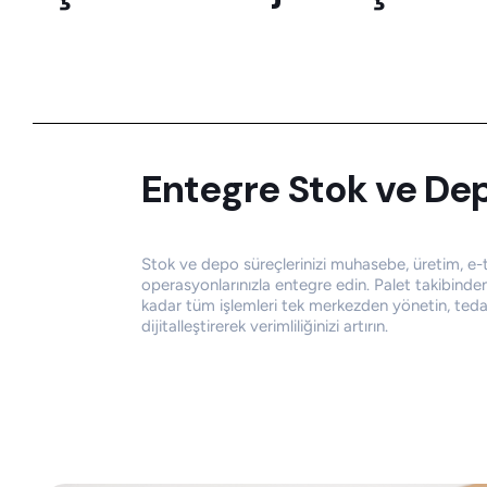
Entegre Stok
ve
Dep
Stok ve depo süreçlerinizi muhasebe, üretim, e-t
operasyonlarınızla entegre edin. Palet takibin
kadar tüm işlemleri tek merkezden yönetin, tedari
dijitalleştirerek verimliliğinizi artırın.