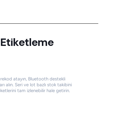
Etiketleme
rekod atayın, Bluetooth destekli
ları alın. Seri ve lot bazlı stok takibini
tlerini tam izlenebilir hale getirin.