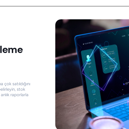
tleme
 çok satıldığını
irleyin, stok
 anlık raporlarla