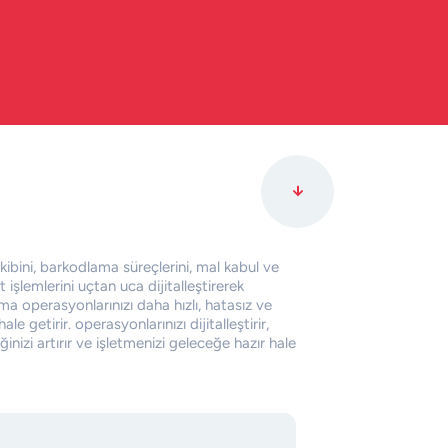
kibini, barkodlama süreçlerini, mal kabul ve
 işlemlerini uçtan uca dijitalleştirerek
a operasyonlarınızı daha hızlı, hatasız ve
hale getirir.​ operasyonlarınızı dijitalleştirir,
iğinizi artırır ve işletmenizi geleceğe hazır hale